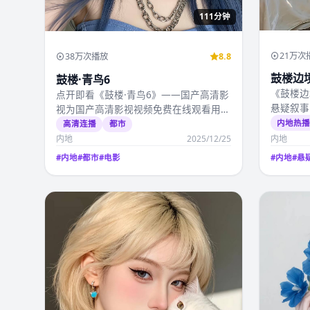
111分钟
21万次
38万次播放
8.8
鼓楼边境
鼓楼·青鸟6
《鼓楼边
点开即看《鼓楼·青鸟6》——国产高清影
悬疑叙事
视为国产高清影视视频免费在线观看用户
月19日
精选的情感电影，姜…
内地热
高清连播
都市
内地
2025/12/25
内地
#
内地
#
都市
#
电影
#
内地
#
悬