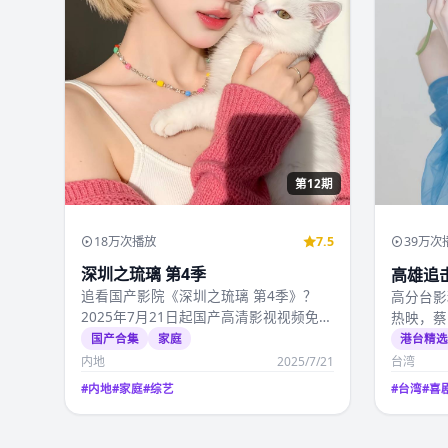
第12期
18万次播放
7.5
39万次
深圳之琉璃 第4季
高雄追
追看国产影院《深圳之琉璃 第4季》？
高分台影
2025年7月21日起国产高清影视视频免费
热映，蔡
在线观看可看全…
产高清影
国产合集
家庭
港台精
内地
2025/7/21
台湾
#
内地
#
家庭
#
综艺
#
台湾
#
喜