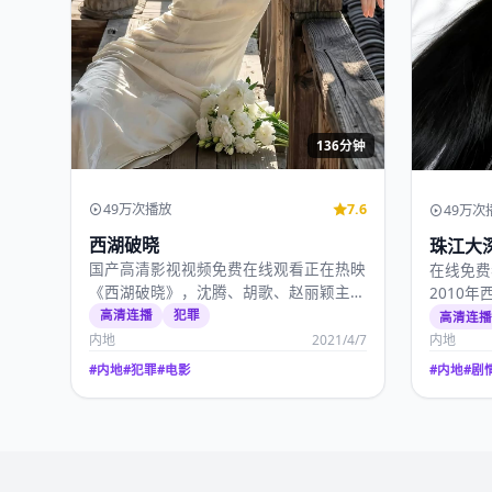
136分钟
49万次播放
7.6
49万次
西湖破晓
珠江大
国产高清影视视频免费在线观看正在热映
在线免费
《西湖破晓》，沈腾、胡歌、赵丽颖主
2010
演，宁浩作品，2021…
千玺、沈
高清连播
犯罪
高清连
内地
2021/4/7
内地
#
内地
#
犯罪
#
电影
#
内地
#
剧