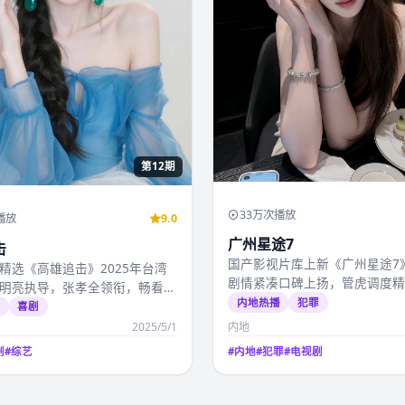
第12期
33万次播放
播放
9.0
广州星途7
击
国产影视片库上新《广州星途7
精选《高雄追击》2025年台湾
剧情紧凑口碑上扬，管虎调度
明亮执导，张孝全领衔，畅看国
2025年4月8日起国产…
内地热播
犯罪
视视频免费…
选
喜剧
2025/5/1
内地
剧
#
综艺
#
内地
#
犯罪
#
电视剧