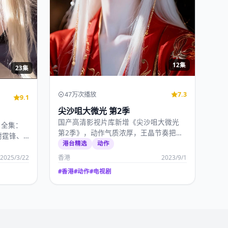
12集
23集
47万次播放
7.3
9.1
尖沙咀大微光 第2季
国产高清影视片库新增《尖沙咀大微光
》全集：
第2季》，动作气质浓厚，王晶节奏把控
谢霆锋、
出色，2023年9月…
港台精选
动作
2025/3/22
香港
2023/9/1
#
香港
#
动作
#
电视剧