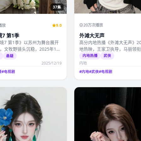
37集
20万次播放
播放
9.0
外滩大无声
7 第1季
高分内地热播《外滩大无声》20
境7 第1季》以苏州为舞台展开
地热映，王家卫执导，马丽领
，文牧野镜头沉稳，2025年12
产高清影视视频免费…
起国产…
内地热播
武侠
播
悬疑
2025/12/19
内地
疑
#
电视剧
#
内地
#
武侠
#
电视剧