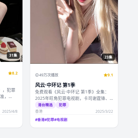
31集
23集
8.2
49万次播放
9.1
风云·中环记 第1季
》，犯罪
免费观看《风云·中环记 第1季》全集：
精准，
2025年旺角犯罪电视剧，卡司谢霆锋、
张曼玉、吴镇宇，…
港台精选
犯罪
2025/4/8
香港
2025/3/22
#
香港
#
犯罪
#
电视剧