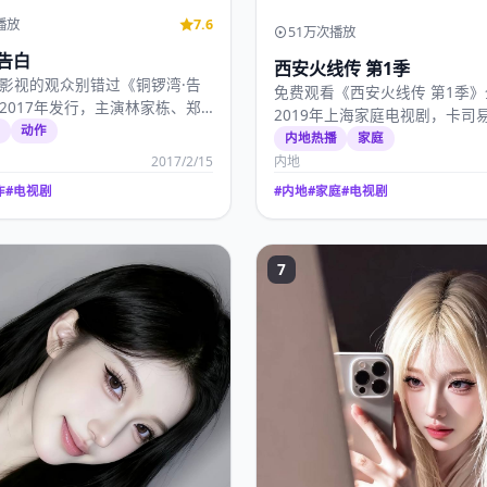
播放
7.6
51万次播放
告白
西安火线传 第1季
影视的观众别错过《铜锣湾·告
免费观看《西安火线传 第1季
2017年发行，主演林家栋、郑
2019年上海家庭电视剧，卡司
17年2…
选
动作
玺、王一博、刘昊然，…
内地热播
家庭
2017/2/15
内地
作
#
电视剧
#
内地
#
家庭
#
电视剧
7