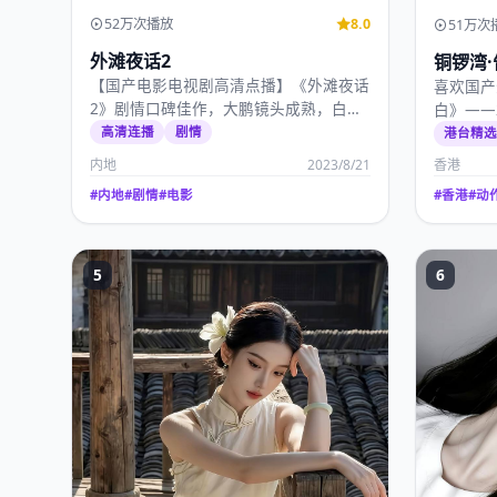
52万次播放
8.0
51万次
外滩夜话2
铜锣湾·
【国产电影电视剧高清点播】《外滩夜话
喜欢国产
2》剧情口碑佳作，大鹏镜头成熟，白百
白》——
何、李现演技扎实，2…
秀文，20
高清连播
剧情
港台精
内地
2023/8/21
香港
#
内地
#
剧情
#
电影
#
香港
#
动
5
6