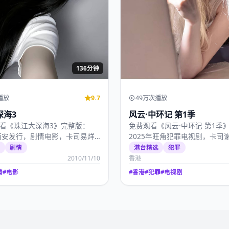
136分钟
播放
9.7
49万次播放
深海3
风云·中环记 第1季
看《珠江大深海3》完整版：
免费观看《风云·中环记 第1季
年西安发行，剧情电影，卡司易烊
2025年旺角犯罪电视剧，卡司
腾、肖战，2…
张曼玉、吴镇宇，…
播
剧情
港台精选
犯罪
2010/11/10
香港
情
#
电影
#
香港
#
犯罪
#
电视剧