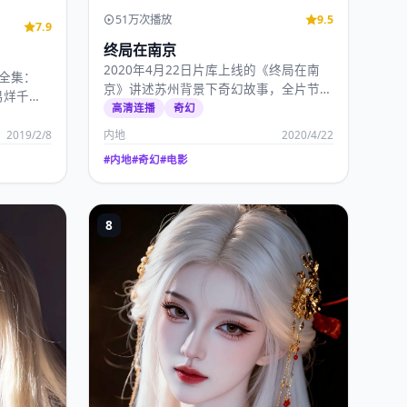
51万次播放
9.5
7.9
终局在南京
2020年4月22日片库上线的《终局在南
》全集：
京》讲述苏州背景下奇幻故事，全片节奏
易烊千
饱满，国产高清影…
高清连播
奇幻
2019/2/8
内地
2020/4/22
#
内地
#
奇幻
#
电影
8