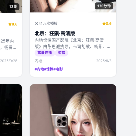
130分钟
12集
41万次播放
8.6
8.6
北京：狂飙·高清版
内地惊悚国产影院《北京：狂飙·高清
25年内
版》由陈思诚执导，卡司胡歌、杨紫、赵
衔，畅看国
丽颖、朱一龙、李现，2…
高清连播
惊悚
2025/9/28
内地
2025/8/3
#
内地
#
惊悚
#
电影