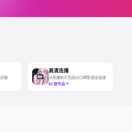
高清连播
📺
合辑
从热播新片到高分口碑影视全收录
82
部作品